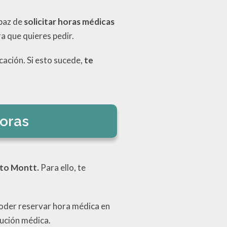
apaz de
solicitar horas médicas
ra que quieres pedir.
cación. Si esto sucede,
te
horas
rto Montt.
Para ello, te
oder reservar hora médica en
tución médica.