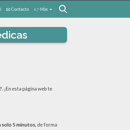
í
📧 Contacto
👉 Más
édicas
?.
¡En esta página web te
 solo 5 minutos,
de forma