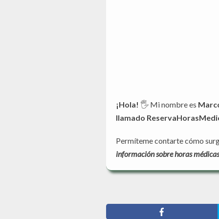
¡Hola!
🖐️ Mi nombre es
Marco
llamado ReservaHorasMedica
Permíteme contarte cómo surgió
información sobre horas médicas 