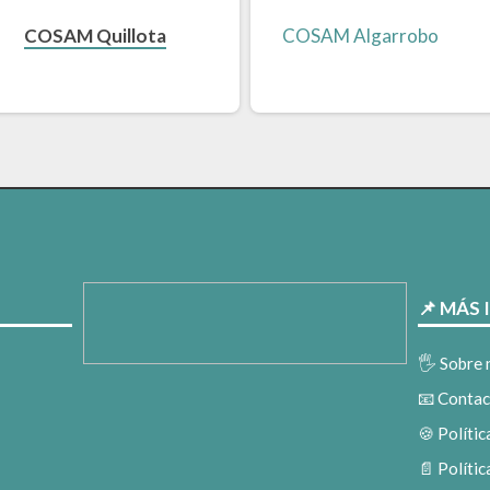
COSAM Quillota
📌 MÁS
🖐️ Sobre
📧 Conta
🍪 Políti
📄 Polític