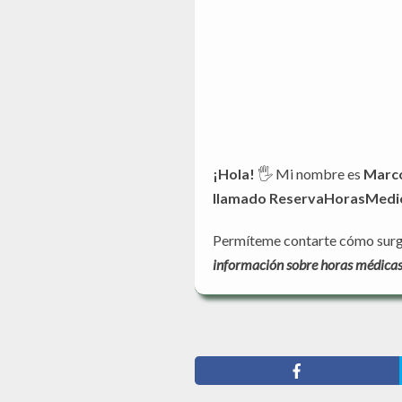
¡Hola!
🖐️ Mi nombre es
Marco
llamado ReservaHorasMedica
Permíteme contarte cómo surgió
información sobre horas médicas 