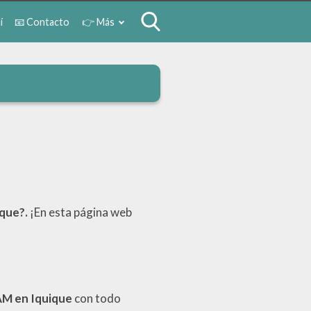
í
📧 Contacto
👉 Más
ique?.
¡En esta página web
AM en Iquique
con todo